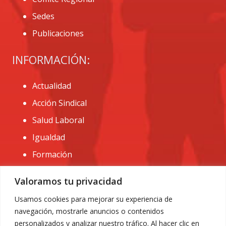
Sedes
Publicaciones
INFORMACIÓN:
Actualidad
Acción Sindical
Salud Laboral
Igualdad
Formación
CONTACTO:
Valoramos tu privacidad
administracion@usomurcia.org
Usamos cookies para mejorar su experiencia de
navegación, mostrarle anuncios o contenidos
968 25 01 20
personalizados y analizar nuestro tráfico. Al hacer clic en