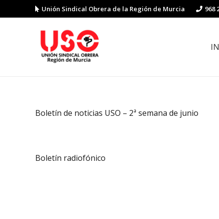
Unión Sindical Obrera de la Región de Murcia
968 
I
Preguntas y respuestas sobre la reforma laboral
Guía de Prevención de Riesgos La
Boletín de noticias USO – 2ª semana de junio
Boletín radiofónico