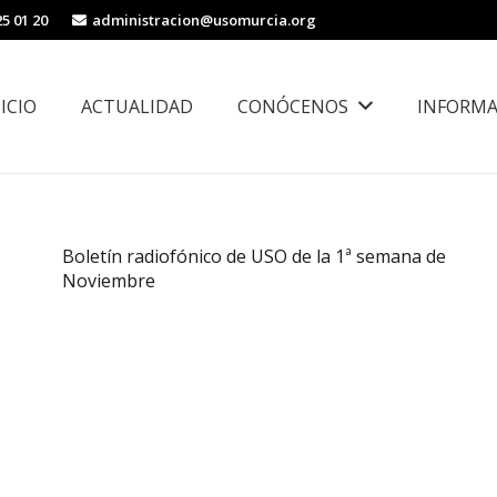
25 01 20
administracion@usomurcia.org
NICIO
ACTUALIDAD
CONÓCENOS
INFORMA
borales
Área de Igualdad, Juventud e Inmigración
Boletín radiofónico de USO de la 1ª semana de
Noviembre