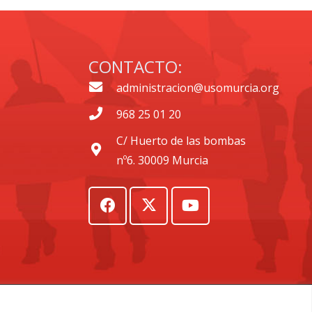
CONTACTO:
administracion@usomurcia.org
968 25 01 20
C/ Huerto de las bombas
nº6. 30009 Murcia