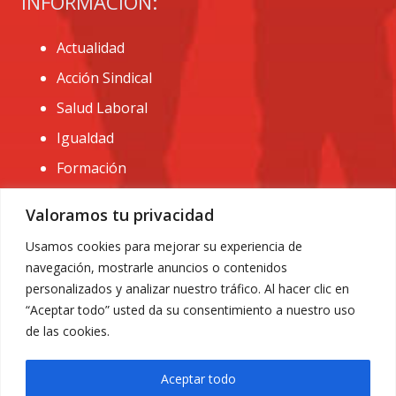
INFORMACIÓN:
Actualidad
Acción Sindical
Salud Laboral
Igualdad
Formación
CONTACTO:
Valoramos tu privacidad
administracion@usomurcia.org
Usamos cookies para mejorar su experiencia de
navegación, mostrarle anuncios o contenidos
968 25 01 20
personalizados y analizar nuestro tráfico. Al hacer clic en
C/ Huerto de las bombas nº6. 30009 Murcia
“Aceptar todo” usted da su consentimiento a nuestro uso
de las cookies.
Aceptar todo