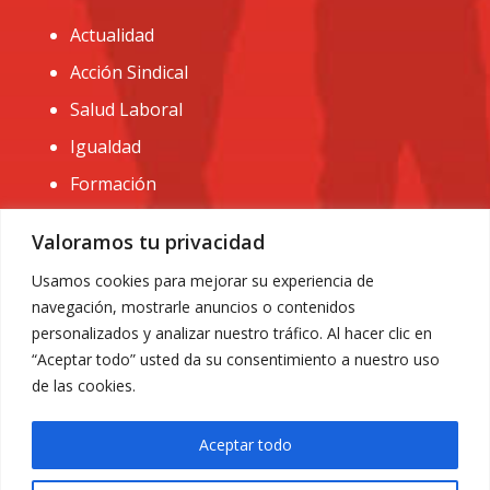
Actualidad
Acción Sindical
Salud Laboral
Igualdad
Formación
CONTACTO:
Valoramos tu privacidad
administracion@usomurcia.org
Usamos cookies para mejorar su experiencia de
navegación, mostrarle anuncios o contenidos
968 25 01 20
personalizados y analizar nuestro tráfico. Al hacer clic en
C/ Huerto de las bombas nº6. 30009 Murcia
“Aceptar todo” usted da su consentimiento a nuestro uso
de las cookies.
Aceptar todo