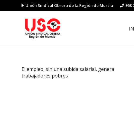
Unión Sindical Obrera de la Región de Murcia
968 
I
Preguntas y respuestas sobre la reforma laboral
Guía de Prevención de Riesgos La
El empleo, sin una subida salarial, genera
trabajadores pobres