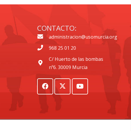
CONTACTO:
administracion@usomurcia.org
968 25 01 20
C/ Huerto de las bombas
nº6. 30009 Murcia