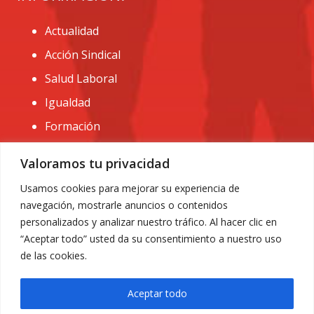
Actualidad
Acción Sindical
Salud Laboral
Igualdad
Formación
CONTACTO:
Valoramos tu privacidad
administracion@usomurcia.org
Usamos cookies para mejorar su experiencia de
navegación, mostrarle anuncios o contenidos
968 25 01 20
personalizados y analizar nuestro tráfico. Al hacer clic en
C/ Huerto de las bombas nº6. 30009 Murcia
“Aceptar todo” usted da su consentimiento a nuestro uso
de las cookies.
Aceptar todo