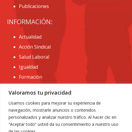
Publicaciones
INFORMACIÓN:
Actualidad
Acción Sindical
Salud Laboral
Igualdad
Formación
CONTACTO:
Valoramos tu privacidad
administracion@usomurcia.org
Usamos cookies para mejorar su experiencia de
navegación, mostrarle anuncios o contenidos
968 25 01 20
personalizados y analizar nuestro tráfico. Al hacer clic en
C/ Huerto de las bombas nº6. 30009 Murcia
“Aceptar todo” usted da su consentimiento a nuestro uso
de las cookies.