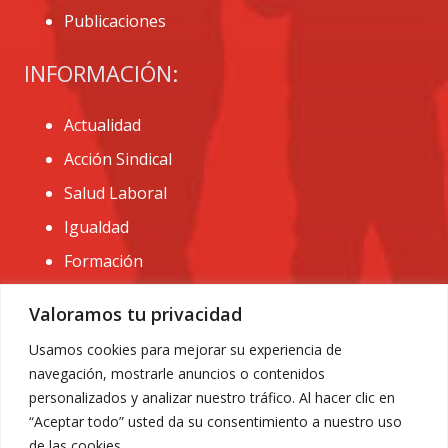
Publicaciones
INFORMACIÓN:
Actualidad
Acción Sindical
Salud Laboral
Igualdad
Formación
CONTACTO:
Valoramos tu privacidad
administracion@usomurcia.org
Usamos cookies para mejorar su experiencia de
navegación, mostrarle anuncios o contenidos
968 25 01 20
personalizados y analizar nuestro tráfico. Al hacer clic en
C/ Huerto de las bombas nº6. 30009 Murcia
“Aceptar todo” usted da su consentimiento a nuestro uso
de las cookies.