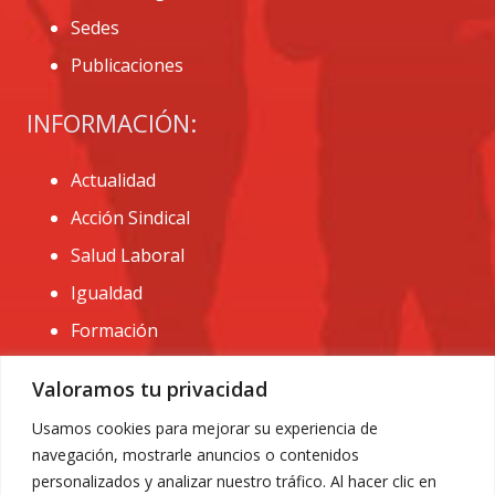
Sedes
Publicaciones
INFORMACIÓN:
Actualidad
Acción Sindical
Salud Laboral
Igualdad
Formación
CONTACTO:
Valoramos tu privacidad
administracion@usomurcia.org
Usamos cookies para mejorar su experiencia de
navegación, mostrarle anuncios o contenidos
968 25 01 20
personalizados y analizar nuestro tráfico. Al hacer clic en