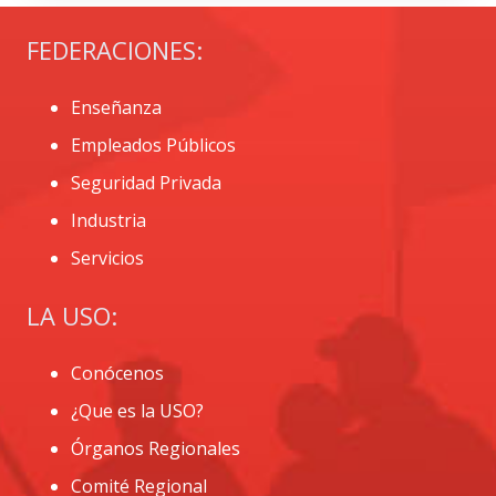
FEDERACIONES:
Enseñanza
Empleados Públicos
Seguridad Privada
Industria
Servicios
LA USO:
Conócenos
¿Que es la USO?
Órganos Regionales
Comité Regional