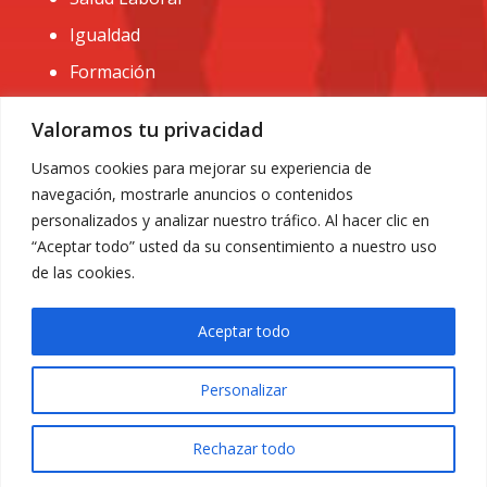
Igualdad
Formación
CONTACTO:
Valoramos tu privacidad
administracion@usomurcia.org
Usamos cookies para mejorar su experiencia de
navegación, mostrarle anuncios o contenidos
968 25 01 20
personalizados y analizar nuestro tráfico. Al hacer clic en
C/ Huerto de las bombas nº6. 30009 Murcia
“Aceptar todo” usted da su consentimiento a nuestro uso
de las cookies.
Aceptar todo
Personalizar
Aviso Legal
|
Privacidad
|
Política de Cookies
© 2018 Todos los derechos reservados. Diseño web
Rechazar todo
ACRILONIA