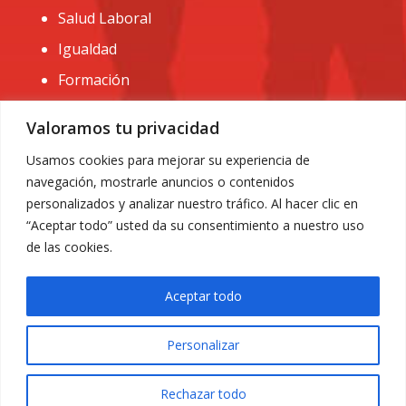
Salud Laboral
Igualdad
Formación
CONTACTO:
Valoramos tu privacidad
administracion@usomurcia.org
Usamos cookies para mejorar su experiencia de
navegación, mostrarle anuncios o contenidos
968 25 01 20
personalizados y analizar nuestro tráfico. Al hacer clic en
C/ Huerto de las bombas nº6. 30009 Murcia
“Aceptar todo” usted da su consentimiento a nuestro uso
de las cookies.
Aceptar todo
Personalizar
Aviso Legal
|
Privacidad
|
Política de Cookies
© 2018 Todos los derechos reservados. Diseño web
Rechazar todo
ACRILONIA