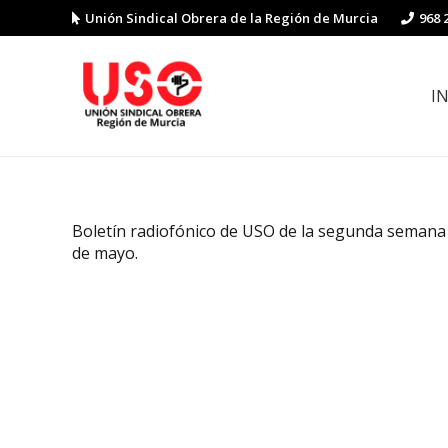
Unión Sindical Obrera de la Región de Murcia
968 
I
Preguntas y respuestas sobre la reforma laboral
Guía de Prevención de Riesgos La
Boletín radiofónico de USO de la segunda semana
de mayo.