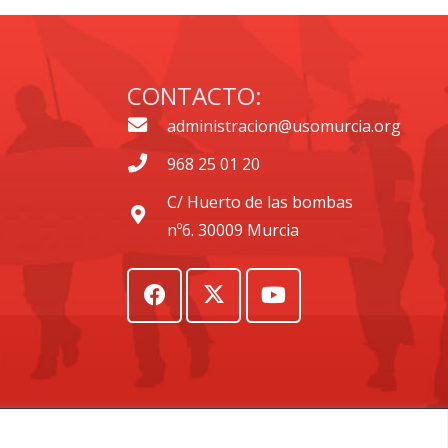
CONTACTO:
administracion@usomurcia.org
968 25 01 20
C/ Huerto de las bombas
nº6. 30009 Murcia