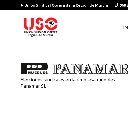
Unión Sindical Obrera de la Región de Murcia
968 
I
Preguntas y respuestas sobre la reforma laboral
Guía de Prevención de Riesgos La
Elecciones sindicales en la empresa muebles
Panamar SL