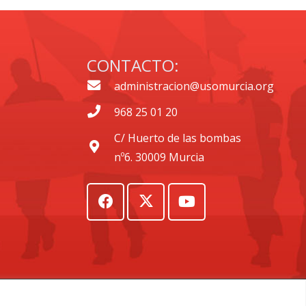
CONTACTO:
administracion@usomurcia.org
968 25 01 20
C/ Huerto de las bombas
nº6. 30009 Murcia