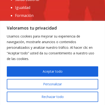
Igualdad
Formación
CONTACTO:
Valoramos tu privacidad
administracion@usomurcia.org
Usamos cookies para mejorar su experiencia de
navegación, mostrarle anuncios o contenidos
968 25 01 20
personalizados y analizar nuestro tráfico. Al hacer clic en
C/ Huerto de las bombas nº6. 30009 Murcia
“Aceptar todo” usted da su consentimiento a nuestro uso
de las cookies.
Aceptar todo
Personalizar
Aviso Legal
|
Privacidad
|
Política de Cookies
© 2018 Todos los derechos reservados. Diseño web
Rechazar todo
ACRILONIA