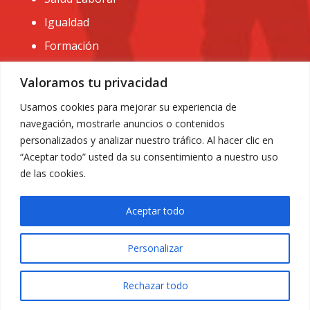
Igualdad
Formación
CONTACTO:
Valoramos tu privacidad
administracion@usomurcia.org
Usamos cookies para mejorar su experiencia de
navegación, mostrarle anuncios o contenidos
968 25 01 20
personalizados y analizar nuestro tráfico. Al hacer clic en
C/ Huerto de las bombas nº6. 30009 Murcia
“Aceptar todo” usted da su consentimiento a nuestro uso
de las cookies.
Aceptar todo
Personalizar
Aviso Legal
|
Privacidad
|
Política de Cookies
© 2018 Todos los derechos reservados. Diseño web
Rechazar todo
ACRILONIA