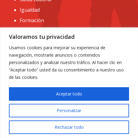
Igualdad
Formación
CONTACTO:
Valoramos tu privacidad
administracion@usomurcia.org
Usamos cookies para mejorar su experiencia de
navegación, mostrarle anuncios o contenidos
968 25 01 20
personalizados y analizar nuestro tráfico. Al hacer clic en
C/ Huerto de las bombas nº6. 30009 Murcia
“Aceptar todo” usted da su consentimiento a nuestro uso
de las cookies.
Aceptar todo
Personalizar
Aviso Legal
|
Privacidad
|
Política de Cookies
© 2018 Todos los derechos reservados. Diseño web
Rechazar todo
ACRILONIA