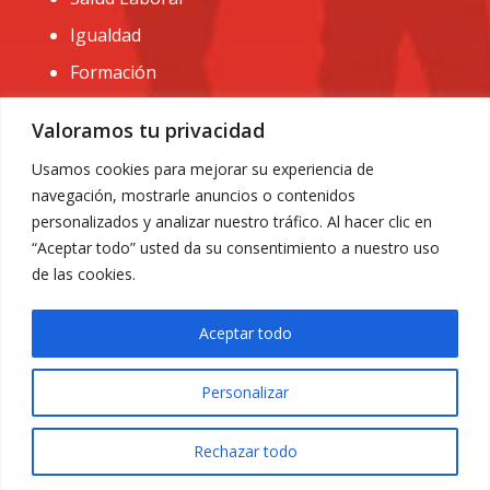
Igualdad
Formación
CONTACTO:
Valoramos tu privacidad
administracion@usomurcia.org
Usamos cookies para mejorar su experiencia de
navegación, mostrarle anuncios o contenidos
968 25 01 20
personalizados y analizar nuestro tráfico. Al hacer clic en
C/ Huerto de las bombas nº6. 30009 Murcia
“Aceptar todo” usted da su consentimiento a nuestro uso
de las cookies.
Aceptar todo
Personalizar
Aviso Legal
|
Privacidad
|
Política de Cookies
© 2018 Todos los derechos reservados. Diseño web
Rechazar todo
ACRILONIA