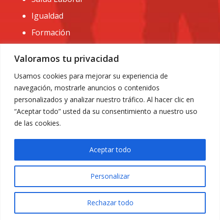
Igualdad
Formación
CONTACTO:
Valoramos tu privacidad
administracion@usomurcia.org
Usamos cookies para mejorar su experiencia de
navegación, mostrarle anuncios o contenidos
968 25 01 20
personalizados y analizar nuestro tráfico. Al hacer clic en
C/ Huerto de las bombas nº6. 30009 Murcia
“Aceptar todo” usted da su consentimiento a nuestro uso
de las cookies.
Aceptar todo
Personalizar
Aviso Legal
|
Privacidad
|
Política de Cookies
© 2018 Todos los derechos reservados. Diseño web
Rechazar todo
ACRILONIA